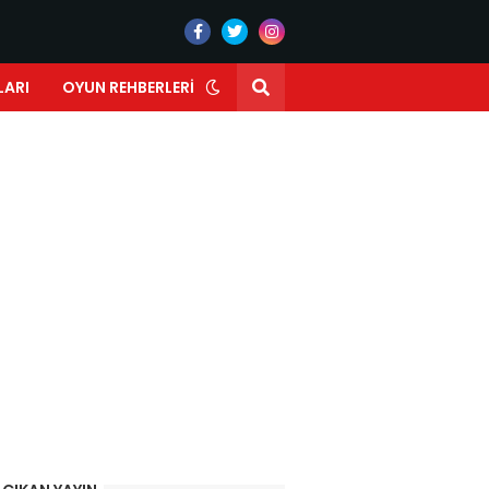
LARI
OYUN REHBERLERI