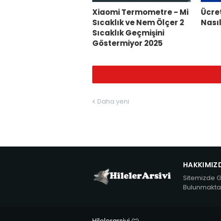
Xiaomi Termometre - Mi
Ücre
Sıcaklık ve Nem Ölçer 2
Nasıl
Sıcaklık Geçmişini
Göstermiyor 2025
Daha yeni
HAKKIMIZ
Sitemizde Gü
Bulunmaktad
Hilelerarsivi 🐺