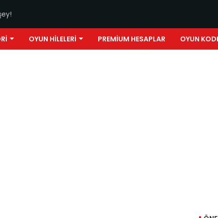
şey!
RI
OYUN HILELERI
PREMIUM HESAPLAR
OYUN KOD