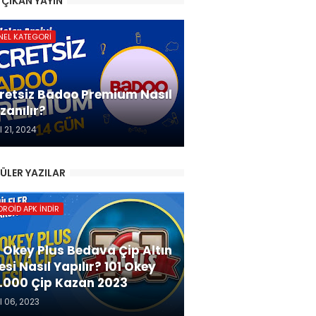
 ÇIKAN YAYIN
NEL KATEGORI
retsiz Badoo Premium Nasıl
zanılır?
l 21, 2024
ÜLER YAZILAR
ROID APK İNDIR
1 Okey Plus Bedava Çip Altın
lesi Nasıl Yapılır? 101 Okey
.000 Çip Kazan 2023
l 06, 2023