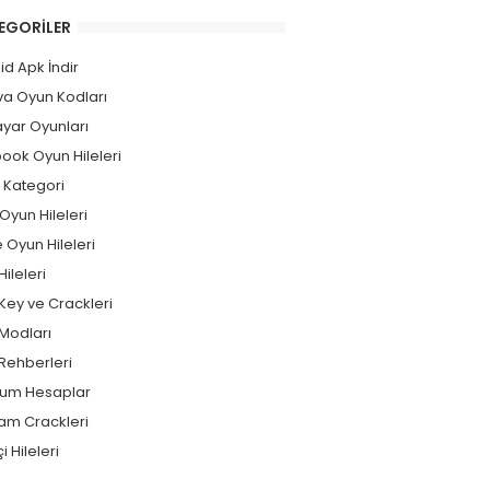
EGORILER
id Apk İndir
a Oyun Kodları
ayar Oyunları
ook Oyun Hileleri
 Kategori
Oyun Hileleri
 Oyun Hileleri
ileleri
Key ve Crackleri
Modları
Rehberleri
um Hesaplar
am Crackleri
i Hileleri