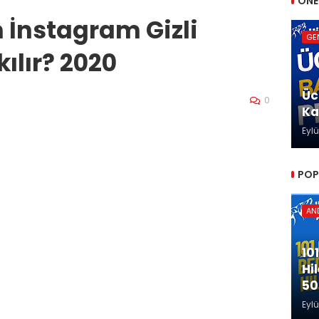
ÖNE
 İnstagram Gizli
GE
kılır? 2020
Üc
0
Ka
Eylü
POP
AND
10
Hi
50
Eylü