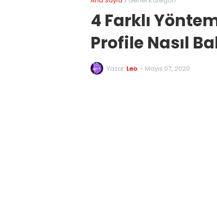
Ana Sayfa
Genel Kategori
4 Farklı Yöntem
Profile Nasıl Ba
Yazar
Leo
-
Mayıs 07, 2020