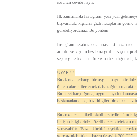
sorunun cevabı hayır.
İlk zamanlarda Instagram, yeni yeni gelişmeye
başvurarak, kişilerin gizli hesaplarını görme 
görebiliyordunuz. Bu yöntem:
Instagram hesabına önce masa üstü üzerinden gi
aratılır ve kişinin hesabına girilir. Kişinin pro
seçeneğine tıklanır. Bu kısma tıkladığınızda, k
UYARI!!!
Bu alanda herhangi bir uygulamayı indirdiniz
önlem alarak ilerlemek daha sağlıklı olacaktır.
Bu ücret karşılığında, uygulamayı kullanmay
başlamadan önce, bazı bilgileri doldurmanız iç
Bu anketler tehlikeli olabilmektedir. Tüm bilg
iletişim bilgilerinizi, özellikle cep telefonu 
yansıyabilir. (Bazen küçük bir şekilde ücretl
göre az olabilirken, bazen de aylık 200 TL’le