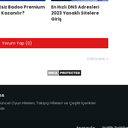
tsiz Badoo Premium
En Hızlı DNS Adresleri
 Kazanılır?
2023 Yasaklı Sitelere
Giriş
Yorum Yap (0)
Daha eski
DA
ncel Oyun Hileleri, Takipçi Hİleleri ve Çeşitli İçerikler
ır.
Anasayfa
Gizlilik Politik