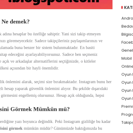
KAT
Andro
p Ne demek?
Bedav
Bilgis
k adına hesaplar bu özelliğe sahiptir. Yani sizi takip etmeyen
ınızı göremeyecektir. Sadece takipçileriniz paylaşımlarınızı ve
Faceb
ulamada buna benzer bir sistem bulunmaktadır. En basiti
Genel
hitap edeceğini ayarlayabiliyorsunuz. Sadece ben seçmeniz
Mobil 
açık ve arkadaşlar alternatiflerini seçtiğinizde, o kitleler
Online
ilkesi açısından bir hayli önemlidir.
Oyun H
Oyun 
ik önlemini alarak, seçimi size bırakmaktadır. Instagram bunu her
li hesap yaparak güvenlik önlemini alıyor. Bu şekilde dışarıdaki
Oyun 
ri görmesini engellemiş olursunuz. Hesap açık olduğunda, hepsi
Oyun 
Premi
erisini Görmek Mümkün mü?
Progr
verdiğine yazı boyunca değindik. Peki Instagram gizliliğe bu kadar
Takipç
risini görmek
mümkün müdür? Günümüzde baktığımızda bu