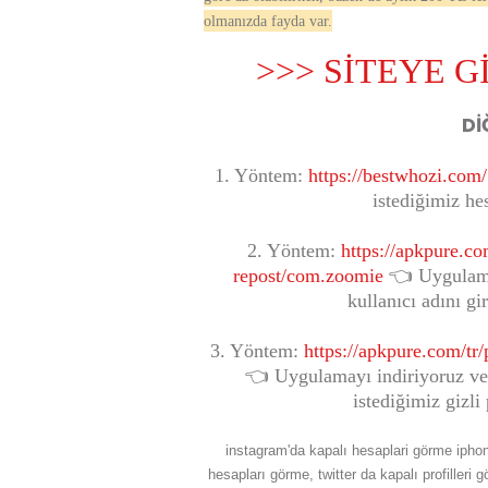
olmanızda fayda var.
>>> SİTEYE G
Dİ
1. Yöntem:
https://bestwhozi.com/
istediğimiz he
2. Yöntem:
https://apkpure.c
repost/com.zoomie
👈 Uygulamay
kullanıcı adını g
3. Yöntem:
https://apkpure.com/tr/
👈 Uygulamayı indiriyoruz ve
istediğimiz gizli
instagram'da kapalı hesaplari görme iphone
hesapları görme, twitter da kapalı profiller