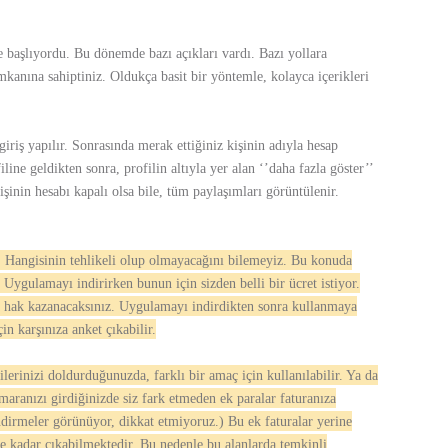
 başlıyordu. Bu dönemde bazı açıkları vardı. Bazı yollara
imkanına sahiptiniz. Oldukça basit bir yöntemle, kolayca içerikleri
riş yapılır. Sonrasında merak ettiğiniz kişinin adıyla hesap
filine geldikten sonra, profilin altıyla yer alan ‘’daha fazla göster’’
işinin hesabı kapalı olsa bile, tüm paylaşımları görüntülenir.
. Hangisinin tehlikeli olup olmayacağını bilemeyiz. Bu konuda
 Uygulamayı indirirken bunun için sizden belli bir ücret istiyor.
a hak kazanacaksınız. Uygulamayı indirdikten sonra kullanmaya
in karşınıza anket çıkabilir.
ilerinizi doldurduğunuzda, farklı bir amaç için kullanılabilir. Ya da
numaranızı girdiğinizde siz fark etmeden ek paralar faturanıza
endirmeler görünüyor, dikkat etmiyoruz.) Bu ek faturalar yerine
re kadar çıkabilmektedir. Bu nedenle bu alanlarda temkinli