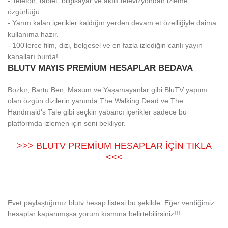
- Telefon, tablet, bilgisayar ve akıllı televizyondan izleme
özgürlüğü.
- Yarım kalan içerikler kaldığın yerden devam et özelliğiyle daima
kullanıma hazır.
- 100'lerce film, dizi, belgesel ve en fazla izlediğin canlı yayın
kanalları burda!
BLUTV MAYIS PREMİUM HESAPLAR BEDAVA
Bozkır, Bartu Ben, Masum ve Yaşamayanlar gibi BluTV yapımı
olan özgün dizilerin yanında The Walking Dead ve The
Handmaid's Tale gibi seçkin yabancı içerikler sadece bu
platformda izlemen için seni bekliyor.
>>> BLUTV PREMİUM HESAPLAR İÇİN TIKLA
<<<
Evet paylaştığımız blutv hesap listesi bu şekilde. Eğer verdiğimiz
hesaplar kapanmışsa yorum kısmına belirtebilirsiniz!!!