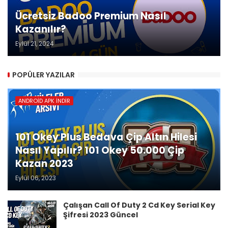
Ücretsiz Badoo Premium Nasıl
Kazanılır?
Eylül 21, 2024
POPÜLER YAZILAR
ANDROID APK İNDIR
101 Okey Plus Bedava Çip Altın Hilesi
Nasıl Yapılır? 101 Okey 50.000 Çip
Kazan 2023
Eylül 06, 2023
Çalışan Call Of Duty 2 Cd Key Serial Key
Şifresi 2023 Güncel