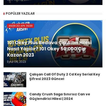
POPÜLER YAZILAR
ANDROID APK İNDIR
101 Okey Plus Bedava Çip Altın Hilesi
Nasıl Yapılır? 101 Okey 50.000 Çip
Kazan 2023
Eylül 06, 2023
Çalışan Call Of Duty 2 Cd Key Serial Key
Şifresi 2023 Güncel
Candy Crush Saga Sınırsız Can ve
Güçlendirici Hilesi | 2024