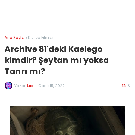
Ana Sayfa
Dizi ve Filmler
Archive 81'deki Kaelego
kimdir? Şeytan mı yoksa
Tanrı mı?
0
Yazar
Leo
-
Ocak 15, 2022