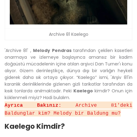
Archive 81 Kaelego
'Archive 81' ,
Melody Pendras
tarafından çekilen kasetleri
onarmaya ve izlemeye başlayınca amansız bir kadim
doğaüstü mücadelenin içine atılan arşivci Dan Turner'ı konu
alıyor. Gizem derinleştikçe, dünya dışı bir varlığın heykeli
giderek daha sık ortaya çıkıyor. “Kaelego” ismi, 'Arşiv 81'in
karanlık derinliklerinde gizlenen gizli tarikatlar tarafından da
kısık tonlarda anılmaktadır. Peki
Kaelego
kimdir? Onun için
köklenmeli miyiz? Hadi bulalım.
Ayrıca Bakınız:
Archive 81'deki
Baldunglar kim? Melody bir Baldung mu?
Kaelego Kimdir?