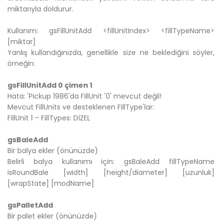
miktarıyla doldurur.
Kullanım: gsFillUnitAdd <fillUnitIndex> <fillTypeName>
[miktar]
Yanlış kullandığınızda, genellikle size ne beklediğini söyler,
örneğin:
gsFillUnitAdd 0 çimen 1
Hata: 'Pickup 1986'da FillUnit '0' mevcut değil!
Mevcut FillUnits ve desteklenen FillType'lar:
FillUnit 1 – FillTypes: DİZEL
gsBaleAdd
Bir balya ekler (önünüzde)
Belirli balya kullanımı için: gsBaleAdd fillTypeName
isRoundBale [width] [height/diameter] [uzunluk]
[wrapState] [modName]
gsPalletAdd
Bir palet ekler (önünüzde)