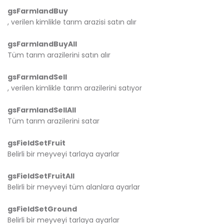
gsFarmlandBuy
, verilen kimlikle tarım arazisi satın alır
gsFarmlandBuyAll
Tüm tarım arazilerini satın alır
gsFarmlandSell
, verilen kimlikle tarım arazilerini satıyor
gsFarmlandSellAll
Tüm tarım arazilerini satar
gsFieldSetFruit
Belirli bir meyveyi tarlaya ayarlar
gsFieldSetFruitAll
Belirli bir meyveyi tüm alanlara ayarlar
gsFieldSetGround
Belirli bir meyveyi tarlaya ayarlar