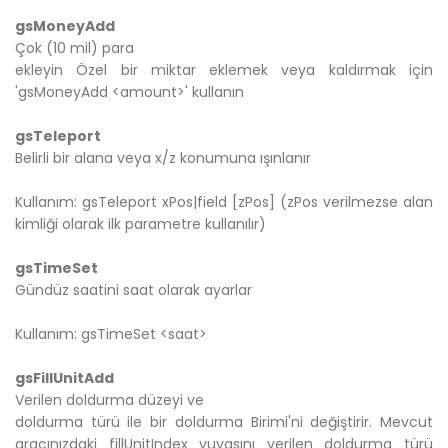
gsMoneyAdd
Çok (10 mil) para
ekleyin Özel bir miktar eklemek veya kaldırmak için
'gsMoneyAdd <amount>' kullanın
gsTeleport
Belirli bir alana veya x/z konumuna ışınlanır
Kullanım: gsTeleport xPos|field [zPos] (zPos verilmezse alan
kimliği olarak ilk parametre kullanılır)
gsTimeSet
Gündüz saatini saat olarak ayarlar
Kullanım: gsTimeSet <saat>
gsFillUnitAdd
Verilen doldurma düzeyi ve
doldurma türü ile bir doldurma Birimi'ni değiştirir. Mevcut
aracınızdaki fillUnitIndex yuvasını verilen doldurma türü