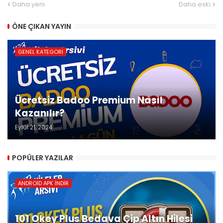
Daha yeni
Daha eski
ÖNE ÇIKAN YAYIN
GENEL KATEGORI
Ücretsiz Badoo Premium Nasıl
Kazanılır?
Eylül 21, 2024
POPÜLER YAZILAR
ANDROID APK İNDIR
101 Okey Plus Bedava Çip Altın Hilesi