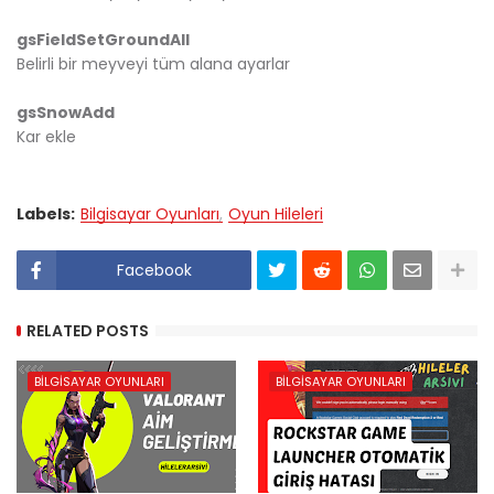
gsFieldSetGroundAll
Belirli bir meyveyi tüm alana ayarlar
gsSnowAdd
Kar ekle
Labels:
Bilgisayar Oyunları
Oyun Hileleri
Facebook
RELATED POSTS
BILGISAYAR OYUNLARI
BILGISAYAR OYUNLARI