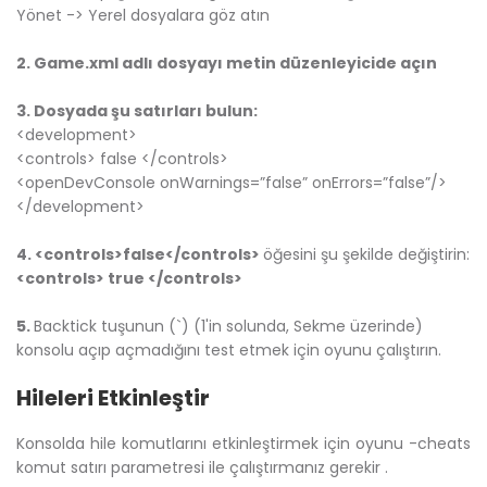
Yönet -> Yerel dosyalara göz atın
2. Game.xml adlı dosyayı metin düzenleyicide açın
3. Dosyada şu satırları bulun:
<development>
<controls> false </controls>
<openDevConsole onWarnings=”false” onErrors=”false”/>
</development>
4. <controls>false</controls>
öğesini şu şekilde değiştirin:
<controls> true </controls>
5.
Backtick tuşunun (`) (1'in solunda, Sekme üzerinde)
konsolu açıp açmadığını test etmek için oyunu çalıştırın.
Hileleri Etkinleştir
Konsolda hile komutlarını etkinleştirmek için oyunu -cheats
komut satırı parametresi ile çalıştırmanız gerekir .