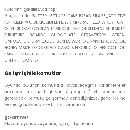
Kullanım: gsPalletAdd <tip>
Geçerli türler BUTTER LETTUCE CAKE BREAD SILAGE_ADDITIVE
FERTILIZER WOOL LIQUIDFERTILIZER MINERAL_FEED WHEAT OAT
OLIVE SUGAR SOYBEAN HERBICIDE LIME OILSEEDRADISH BARLEY
FURNITURE BOARDS CHOCOLATE STRAWBERRY CEREAL
CANOLA_OIL GRAPEJUICE SUNFLOWER_OIL RAISINS OLIVE_OIL
HONEY MAIZE SEEDS GRAPE CANOLA FLOUR CLOTHES COTTON
FABRIC SUNFLOWER SORGHUM POTATO SUGARCANE EGG
CHEESE TOMATO
Gelişmiş hile komutları
Oyunda bulunan komutlara koyabileceğiniz parametreler
hakkında çok az bilgi var. / google / vb. denemeniz
gerekecek. Komutu çalıştırmayı denediğinizde, genellikle ne
beklediği hakkında size bir fikir verecektir.
gsFarmSet
Mevcut oyuncu veya araç için çiftliği ayarla