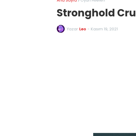
Ana Sayfa
Oyun Hileleri
Stronghold Cru
Yazar
Leo
-
Kasım 19, 2021