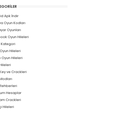
EGORILER
id Apk İndir
a Oyun Kodları
ayar Oyunları
ook Oyun Hileleri
 Kategori
Oyun Hileleri
 Oyun Hileleri
ileleri
Key ve Crackleri
Modları
Rehberleri
um Hesaplar
am Crackleri
i Hileleri