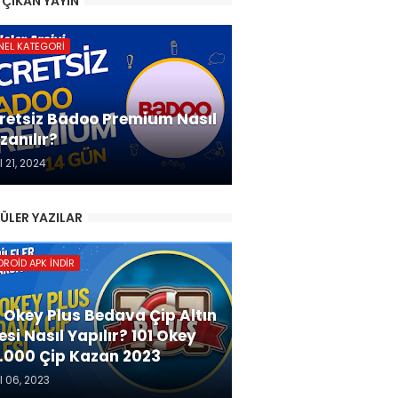
 ÇIKAN YAYIN
NEL KATEGORI
retsiz Badoo Premium Nasıl
zanılır?
l 21, 2024
ÜLER YAZILAR
ROID APK İNDIR
1 Okey Plus Bedava Çip Altın
lesi Nasıl Yapılır? 101 Okey
.000 Çip Kazan 2023
l 06, 2023