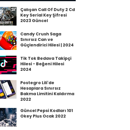
Çalışan Call Of Duty 2 Cd
Key Serial Key Şifresi
2023 Güncel
Candy Crush Saga
Sınırsız Can ve
Güçlendirici Hilesi | 2024
Tik Tok Bedava Takipçi
Hilesi - Beğeni Hilesi
2024
Postegro Lili'de
Hesaplara Sınırsız
Bakma Limitini Kaldırma
2022
Güncel Pepsi Kodları 101
Okey Plus Ocak 2022