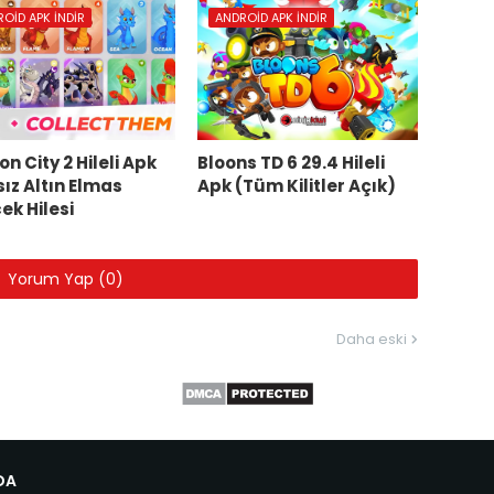
OID APK İNDIR
ANDROID APK İNDIR
n City 2 Hileli Apk
Bloons TD 6 29.4 Hileli
sız Altın Elmas
Apk (Tüm Kilitler Açık)
ek Hilesi
Yorum Yap (0)
Daha eski
DA