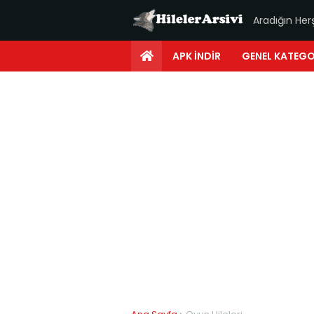
Aradığın Her
APK İNDIR
GENEL KATEGO