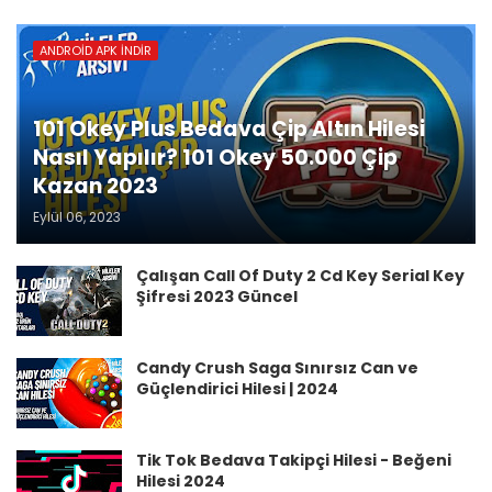
ANDROID APK İNDIR
101 Okey Plus Bedava Çip Altın Hilesi
Nasıl Yapılır? 101 Okey 50.000 Çip
Kazan 2023
Eylül 06, 2023
Çalışan Call Of Duty 2 Cd Key Serial Key
Şifresi 2023 Güncel
Candy Crush Saga Sınırsız Can ve
Güçlendirici Hilesi | 2024
Tik Tok Bedava Takipçi Hilesi - Beğeni
Hilesi 2024