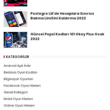
Postegro Lili'de Hesaplara Sınırsız
Bakma Limitini Kaldırma 2022
Güncel Pepsi Kodları 101 Okey Plus Ocak
2022
KATEGORILER
Android Apk İndir
Bedava Oyun Kodları
Bilgisayar Oyunları
Facebook Oyun Hileleri
Genel Kategori
Mobil Oyun Hileleri
Online Oyun Hileleri