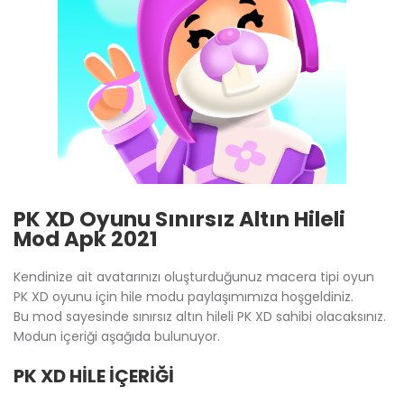
PK XD Oyunu Sınırsız Altın Hileli
Mod Apk 2021
Kendinize ait avatarınızı oluşturduğunuz macera tipi oyun
PK XD oyunu için hile modu paylaşımımıza hoşgeldiniz.
Bu mod sayesinde sınırsız altın hileli PK XD sahibi olacaksınız.
Modun içeriği aşağıda bulunuyor.
PK XD HİLE İÇERİĞİ