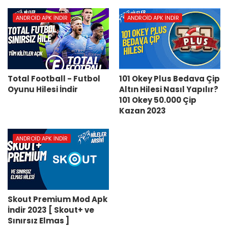
ANDROID APK İNDIR
ANDROID APK İNDIR
Total Football - Futbol
101 Okey Plus Bedava Çip
Oyunu Hilesi İndir
Altın Hilesi Nasıl Yapılır?
101 Okey 50.000 Çip
Kazan 2023
ANDROID APK İNDIR
Skout Premium Mod Apk
İndir 2023 [ Skout+ ve
Sınırsız Elmas ]