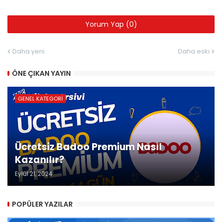
Yorum Yap (0)
Daha yeni
Daha eski
ÖNE ÇIKAN YAYIN
GENEL KATEGORI
Ücretsiz Badoo Premium Nasıl
Kazanılır?
Eylül 21, 2024
POPÜLER YAZILAR