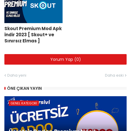
Skout Premium Mod Apk
İndir 2023 [ Skout+ ve
Sınırsız Elmas ]
Yorum Yap (0)
Daha yeni
Daha eski
ÖNE ÇIKAN YAYIN
GENEL KATEGORI