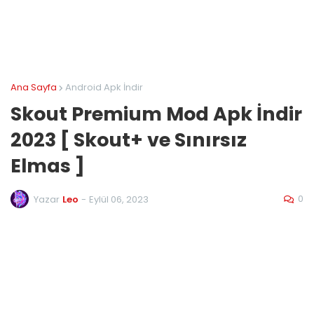
Ana Sayfa
Android Apk İndir
Skout Premium Mod Apk İndir
2023 [ Skout+ ve Sınırsız
Elmas ]
0
Yazar
Leo
-
Eylül 06, 2023