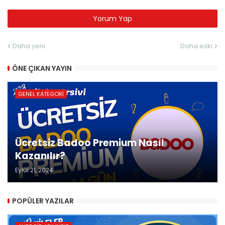
Yorum Yap
Daha yeni
Daha eski
ÖNE ÇIKAN YAYIN
GENEL KATEGORI
Ücretsiz Badoo Premium Nasıl
Kazanılır?
Eylül 21, 2024
POPÜLER YAZILAR