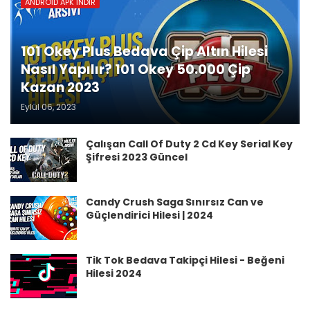
ANDROID APK İNDIR
101 Okey Plus Bedava Çip Altın Hilesi
Nasıl Yapılır? 101 Okey 50.000 Çip
Kazan 2023
Eylül 06, 2023
Çalışan Call Of Duty 2 Cd Key Serial Key
Şifresi 2023 Güncel
Candy Crush Saga Sınırsız Can ve
Güçlendirici Hilesi | 2024
Tik Tok Bedava Takipçi Hilesi - Beğeni
Hilesi 2024