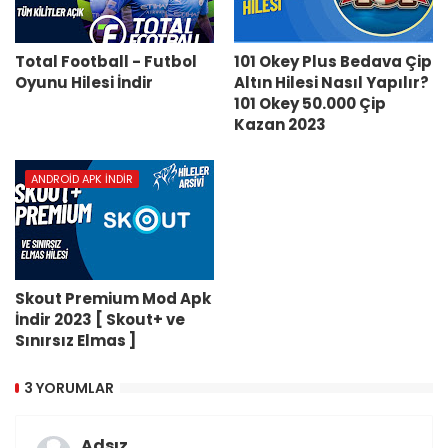
Total Football - Futbol
101 Okey Plus Bedava Çip
Oyunu Hilesi İndir
Altın Hilesi Nasıl Yapılır?
101 Okey 50.000 Çip
Kazan 2023
ANDROID APK İNDIR
Skout Premium Mod Apk
İndir 2023 [ Skout+ ve
Sınırsız Elmas ]
3 YORUMLAR
Adsız