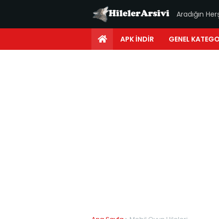
Aradığın Her
APK İNDIR
GENEL KATEGO