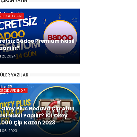
 ÇIKAN YAYIN
NEL KATEGORI
retsiz Badoo Premium Nasıl
zanılır?
l 21, 2024
ÜLER YAZILAR
ROID APK İNDIR
1 Okey Plus Bedava Çip Altın
lesi Nasıl Yapılır? 101 Okey
.000 Çip Kazan 2023
l 06, 2023