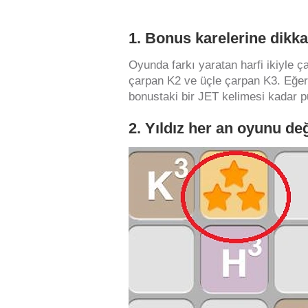
1. Bonus karelerine dikka
Oyunda farkı yaratan harfi ikiyle ç
çarpan K2 ve üçle çarpan K3. Eğe
bonustaki bir JET kelimesi kadar p
2. Yıldız her an oyunu deği