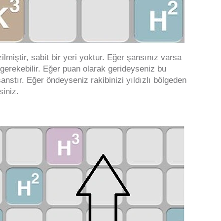
zilmiştir, sabit bir yeri yoktur. Eğer şansınız varsa
gerekebilir. Eğer puan olarak gerideyseniz bu
anstır. Eğer öndeyseniz rakibinizi yıldızlı bölgeden
siniz.