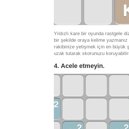
Yıldızlı kare bir oyunda rastgele di
bir şekilde oraya kelime yazmanız 
rakibinize yetişmek için en büyük ş
uzak tutarak skorunuzu koruyabilir
4. Acele etmeyin.