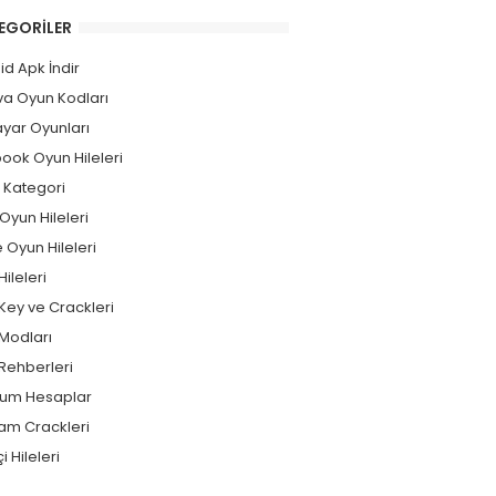
EGORILER
id Apk İndir
a Oyun Kodları
ayar Oyunları
ook Oyun Hileleri
 Kategori
Oyun Hileleri
 Oyun Hileleri
ileleri
Key ve Crackleri
Modları
Rehberleri
um Hesaplar
am Crackleri
i Hileleri