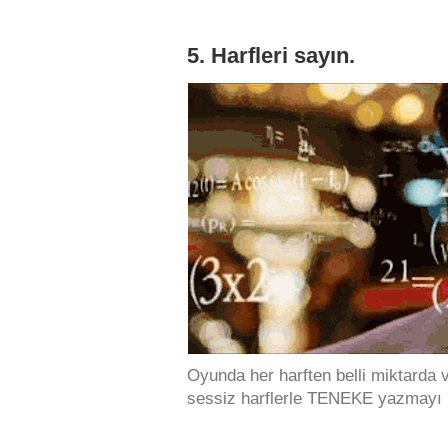
5. Harfleri sayın.
Oyunda her harften belli miktarda v
sessiz harflerle TENEKE yazmayı be