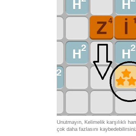
Unutmayın, Kelimelik karşılıklı ha
çok daha fazlasını kaybedebilirsini