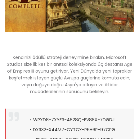
Kendinizi ödüllü strateji deneyimine bırakın. Microsoft
Studios size ilk kez bir anıtsal koleksiyonda üç destansı Age
of Empires III oyunu getiriyor. Yeni Dünya'da yeni topraklar
keşfetmek isteyen güçlü Avrupa güçlerine komuta edin;
veya doğuya doğru Asya'ya atlayın ve iktidar
mücadelelerinin sonucunu belirleyin.
WPXD8-7XYFR-4828Q-FV88X-7DGDJ
DXR32-X44M7-CYTCX-P6H6P-97CPG