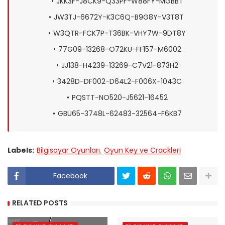
JKK3F-J8CK9-Q33PF-W88FY-MGBBT
JW3TJ-6672Y-K3C6Q-B9G8Y-V3T8T
W3QTR-FCK7P-T36BK-VHY7W-9DT8Y
77G09-13268-O72KU-FF157-M6002
JJ138-H4239-13269-C7V21-873H2
3428D-DF002-D64L2-F006X-1043C
PQSTT-NO520-J5621-16452
GBU65-3748L-62483-32564-F6KB7
Labels:
Bilgisayar Oyunları
Oyun Key ve Crackleri
Facebook
RELATED POSTS