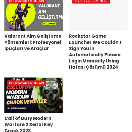
BILGISAYAR OYUNLARI
BILGISAYAR OYUNLARI
Valorant Aim Geliştirme
Rockstar Game
Yöntemleri: Profesyonel
Launcher We Couldn't
İpuçları ve Araçlar
Sign You in
Automatically Please
Login Manually Using
Hatası Çözümü 2024
BILGISAYAR OYUNLARI
Call of Duty Modern
Warfare 2 Serial Key
Crack 2023