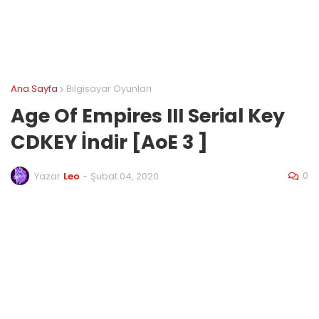
Ana Sayfa
Bilgisayar Oyunları
Age Of Empires III Serial Key
CDKEY İndir [AoE 3 ]
0
Yazar
Leo
-
Şubat 04, 2020