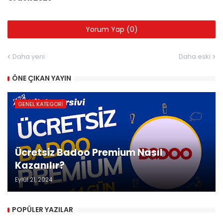
Yorum Yap (0)
Daha yeni
Daha eski
ÖNE ÇIKAN YAYIN
GENEL KATEGORI
Ücretsiz Badoo Premium Nasıl
Kazanılır?
Eylül 21, 2024
POPÜLER YAZILAR