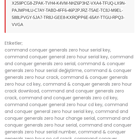
X259
PCG8-ZPAK-TVH4-K4VM-NHZ6
P3HZ-VXA4-TFUQ-LX9N-
PAJM
PHLU-C7AY-TABD-4FF6-46P2
PJRZ-T5AE-TC8J-M9EL-
588L
PVGY-5JA7-TR8J-GEE8-KXRQ
PP6E-65AY-TTGU-RPQ3-
VVGA
Etiketler;
command conquer generals zero hour serial key,
command conquer general zero hour serial key, command
and conquer generals zero serial, command & conquer
generals zero hour serial değiştirme, command & conquer
generals zero hour crack, command & conquer generals
zero hour cd key, command & conquer generals zero hour
crack download, command and conquer generals zero
crack, command and conquer generals zero cd key,
command conquer general zero hour cd key, command
and conquer general zero hour serial key, command and
conquer generals zero hour change serial, command and
conquer generals zero hour serial, command and conquer
generals zero hour serial number, command & conquer
generals zero hour no cd crack, command conquer