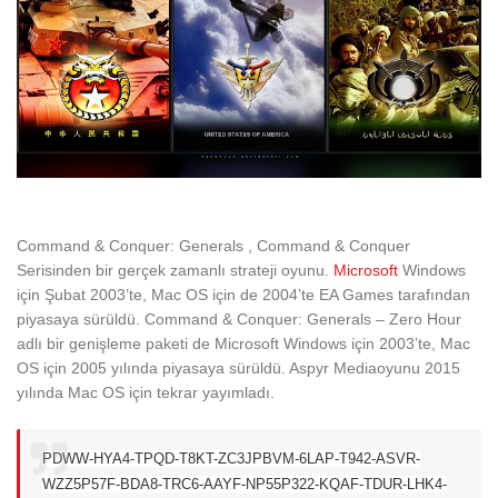
Command & Conquer: Generals , Command & Conquer
Serisinden bir gerçek zamanlı strateji oyunu.
Microsoft
Windows
için Şubat 2003’te, Mac OS için de 2004’te EA Games tarafından
piyasaya sürüldü. Command & Conquer: Generals – Zero Hour
adlı bir genişleme paketi de Microsoft Windows için 2003’te, Mac
OS için 2005 yılında piyasaya sürüldü. Aspyr Mediaoyunu 2015
yılında Mac OS için tekrar yayımladı.
PDWW-HYA4-TPQD-T8KT-ZC3J
PBVM-6LAP-T942-ASVR-
WZZ5
P57F-BDA8-TRC6-AAYF-NP55
P322-KQAF-TDUR-LHK4-