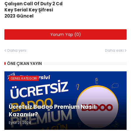
Çalışan Call Of Duty 2 Cd
Key Serial Key Şifresi
2023 Güncel
Yorum Yap (0)
Daha yeni
Daha eski
ÖNE ÇIKAN YAYIN
GENEL KATEGORI
Ücretsiz Badoo Premium Nasıl
Kazanılır?
Eylül 21, 2024