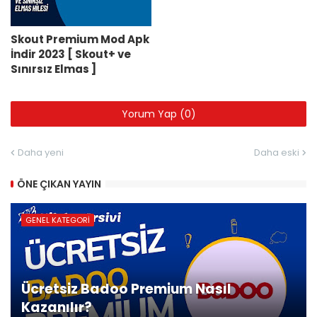
Skout Premium Mod Apk
İndir 2023 [ Skout+ ve
Sınırsız Elmas ]
Yorum Yap (0)
Daha yeni
Daha eski
ÖNE ÇIKAN YAYIN
GENEL KATEGORI
Ücretsiz Badoo Premium Nasıl
Kazanılır?