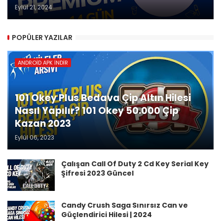
Eylül 21, 2024
POPÜLER YAZILAR
ANDROID APK İNDIR
101 Okey Plus Bedava Çip Altın Hilesi
Nasıl Yapılır? 101 Okey 50.000 Çip
Kazan 2023
Eylül 06, 2023
Çalışan Call Of Duty 2 Cd Key Serial Key
Şifresi 2023 Güncel
Candy Crush Saga Sınırsız Can ve
Güçlendirici Hilesi | 2024